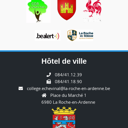
Hôtel de ville
084/41.12.39
084/41.18.90
college.echevinal@la-roche-en-ardenne.be
Place du Marché 1
6980 La Roche-en-Ardenne